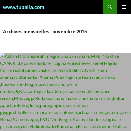
Recherche
www.tupalla.com
ALLER
MENU
AU
PRINCI
CONTENU
Archives mensuelles : novembre 2015