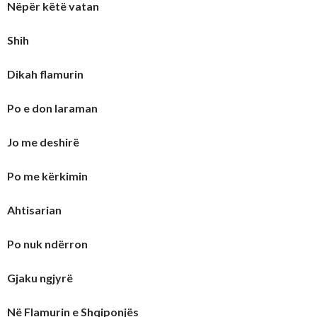
Nëpër këtë vatan
Shih
Dikah flamurin
Po e don laraman
Jo me deshirë
Po me kërkimin
Ahtisarian
Po nuk ndërron
Gjaku ngjyrë
Në Flamurin e Shqiponjës