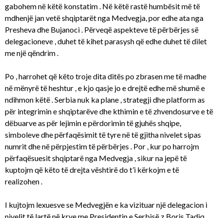
gabohem në këtë konstatim . Në këtë rastë humbësit më të
mdhenjë jan vetë shqiptarët nga Medvegja, por edhe ata nga
Presheva dhe Bujanoci . Përveqë aspekteve të përbërjes së
delegacioneve , duhet të kihet parasysh që edhe duhet të dilet
me një qëndrim .
Po , harrohet që këto troje dita ditës po zbrasen me të madhe
në mënyrë të heshtur , e kjo qasje jo e drejtë edhe më shumë e
ndihmon këtë . Serbia nuk ka plane , strategji dhe platform as
për integrimin e shqiptarëve dhe kthimin e të zhvendosurve e të
dëbuarve as për lejimin e përdorimin të gjuhës shqipe,
simboleve dhe përfaqësimit të tyre në të gjitha nivelet sipas
numrit dhe në përpjestim të përbërjes . Por , kur po harrojm
përfaqësuesit shqiptarë nga Medvegja , sikur na jepë të
kuptojm që këto të drejta vështirë do t’i kërkojm e të
realizohen .
I kujtojm lexuesve se Medvegjën e ka vizituar një delegacion i
nivelit të lartë në krye me Presidentin e Serbisë z.Boris Tadiq .