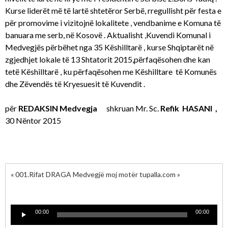
Kurse liderët më të lartë shtetëror Serbë, rregullisht për festa e
për promovime i vizitojnë lokalitete , vendbanime e Komuna të
banuara me serb, në Kosovë . Aktualisht ,Kuvendi Komunal i
Medvegjës përbëhet nga 35 Këshilltarë , kurse Shqiptarët në
zgjedhjet lokale të 13 Shtatorit 2015,përfaqësohen dhe kan
tetë Këshilltarë , ku përfaqësohen me Këshilltare të Komunës
dhe Zëvendës të Kryesuesit të Kuvendit .
për
REDAKSIN Medvegja
shkruan Mr. Sc.
Refik HASANI ,
30 Nëntor 2015
« 001.Rifat DRAGA Medvegjë moj motër tupalla.com »
Lecteur
00:00
00:00
audio