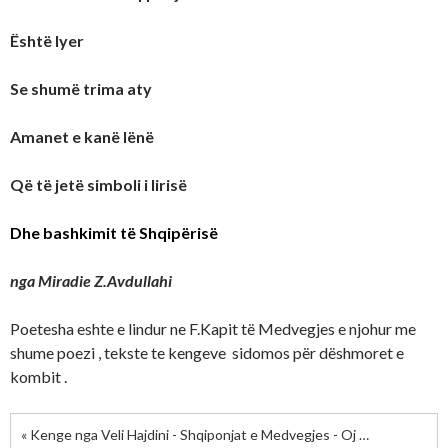
Është lyer
Se shumë trima aty
Amanet e kanë lënë
Që të jetë simboli i lirisë
Dhe bashkimit të Shqipërisë
nga Miradie Z.Avdullahi
Poetesha eshte e lindur ne F.Kapit të Medvegjes e njohur me
shume poezi , tekste te kengeve sidomos për dëshmoret e
kombit .
« Kenge nga Veli Hajdini - Shqiponjat e Medvegjes - Oj Kosovë po thrret Lugina »