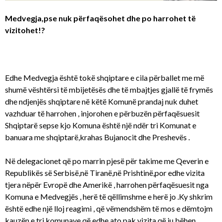
Medvegja,pse nuk përfaqësohet dhe po harrohet të
vizitohet!?
Edhe Medvegja është tokë shqiptare e cila përballet me më
shumë vështërsi të mbijetësës dhe të mbajtjes gjallë të frymës
dhe ndjenjës shqiptare në këtë Komunë prandaj nuk duhet
vazhduar të harrohen , injorohen e përbuzën përfaqësuesit
Shqiptarë sepse kjo Komuna është një ndër tri Komunat e
banuara me shqiptarë,krahas Bujanocit dhe Preshevës .
Në delegacionet që po marrin pjesë për takime me Qeverin e
Republikës së Serbisë,në Tiranë,në Prishtinë,por edhe vizita
tjera nëpër Evropë dhe Amerikë , harrohen përfaqësuesit nga
Komuna e Medvegjës , herë të qëllimshme e herë jo .Ky shkrim
është edhe një lloj reagimi , që vëmendshëm të mos e dëmtojm
kauzën e tri komunave që edhe ato pak vizita që ju bëhen