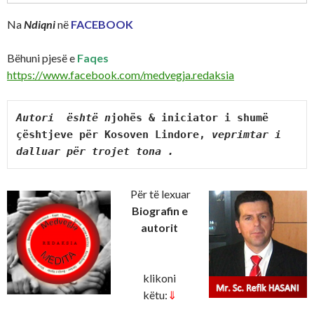
Na
Ndiqni
në
FACEBOOK
Bëhuni pjesë e
Faqes
https://www.facebook.com/medvegja.redaksia
Autori  është n
johës & iniciator i shumë 
çështjeve për Kosoven Lindore,
 veprimtar i 
dalluar për trojet tona .
Për të lexuar
Biografin e
autorit
klikoni
këtu:
⇓