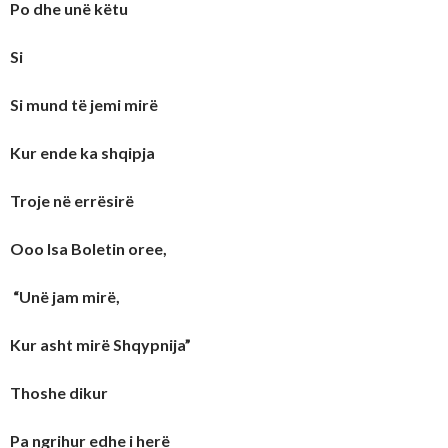
Po dhe unë këtu
Si
Si mund të jemi mirë
Kur ende ka shqipja
Troje në errësirë
Ooo Isa Boletin oree,
“Unë jam mirë,
Kur asht mirë Shqypnija”
Thoshe dikur
Pa ngrihur edhe i herë