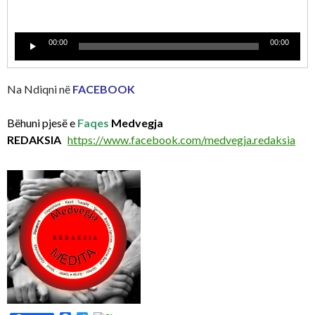
Lecteur
00:00
00:00
audio
Na Ndiqni në
FACEBOOK
Bëhuni pjesë e
Faqes
Medvegja
REDAKSIA
https://www.facebook.com/medvegja.redaksia