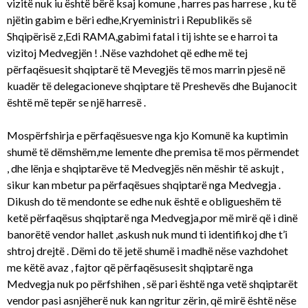
vizitë nuk iu është bërë ksaj komune , harres pas harrese , ku të
njëtin gabim e bëri edhe,Kryeministri i Republikës së
Shqipërisë z,Edi RAMA,gabimi fatal i tij ishte se e harroi ta
vizitoj Medvegjën ! .Nëse vazhdohet që edhe më tej
përfaqësuesit shqiptarë të Mevegjës të mos marrin pjesë në
kuadër të delegacioneve shqiptare të Preshevës dhe Bujanocit
është më tepër se një harresë .
Mospërfshirja e përfaqësuesve nga kjo Komunë ka kuptimin
shumë të dëmshëm,me lemente dhe premisa të mos përmendet
, dhe lënja e shqiptarëve të Medvegjës nën mëshir të askujt ,
sikur kan mbetur pa përfaqësues shqiptarë nga Medvegja .
Dikush do të mendonte se edhe nuk është e obligueshëm të
ketë përfaqësus shqiptarë nga Medvegja,por më mirë që i dinë
banorëtë vendor hallet ,askush nuk mund ti identifikoj dhe t’i
shtroj drejtë . Dëmi do të jetë shumë i madhë nëse vazhdohet
me këtë avaz , fajtor që përfaqësusesit shqiptarë nga
Medvegja nuk po përfshihen , së pari është nga vetë shqiptarët
vendor pasi asnjëherë nuk kan ngritur zërin, që mirë është nëse