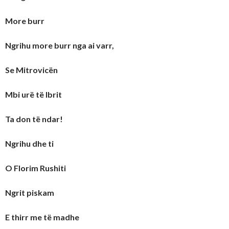
More burr
Ngrihu more burr nga ai varr,
Se Mitrovicën
Mbi urë të Ibrit
Ta don të ndar!
Ngrihu dhe ti
O Florim Rushiti
Ngrit piskam
E thirr me të madhe