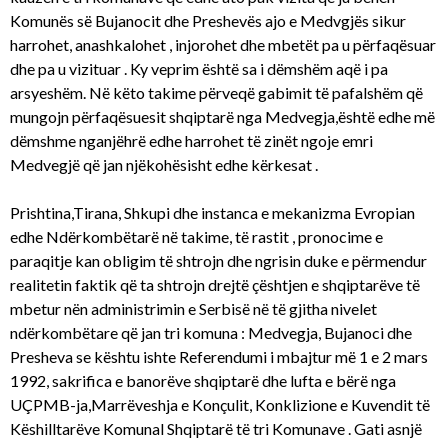
Komunës së Bujanocit dhe Preshevës ajo e Medvgjës sikur
harrohet, anashkalohet , injorohet dhe mbetët pa u përfaqësuar
dhe pa u vizituar . Ky veprim është sa i dëmshëm aqë i pa
arsyeshëm. Në këto takime përveqë gabimit të pafalshëm që
mungojn përfaqësuesit shqiptarë nga Medvegja,është edhe më
dëmshme nganjëhrë edhe harrohet të zinët ngoje emri
Medvegjë që jan njëkohësisht edhe kërkesat .
Prishtina,Tirana, Shkupi dhe instanca e mekanizma Evropian
edhe Ndërkombëtarë në takime, të rastit , pronocime e
paraqitje kan obligim të shtrojn dhe ngrisin duke e përmendur
realitetin faktik që ta shtrojn drejtë çështjen e shqiptarëve të
mbetur nën administrimin e Serbisë në të gjitha nivelet
ndërkombëtare që jan tri komuna : Medvegja, Bujanoci dhe
Presheva se kështu ishte Referendumi i mbajtur më 1 e 2 mars
1992, sakrifica e banorëve shqiptarë dhe lufta e bërë nga
UÇPMB-ja,Marrëveshja e Konçulit, Konklizione e Kuvendit të
Këshilltarëve Komunal Shqiptarë të tri Komunave . Gati asnjë