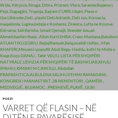
POEZI
VARRET QË FLASIN – NË
DITËN E PAVARËSISË