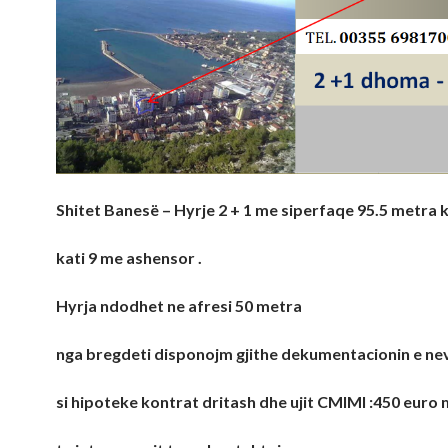
Shitet Banesë – Hyrje 2 + 1 me siperfaqe 95.5 metra 
kati 9 me ashensor .
Hyrja ndodhet ne afresi 50 metra
nga bregdeti disponojm gjithe dekumentacionin e n
si hipoteke kontrat dritash dhe ujit CMIMI :450 euro 