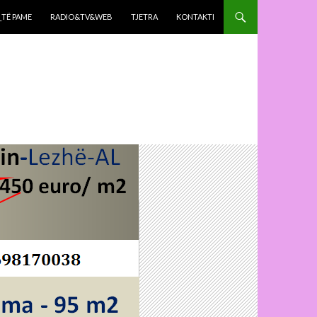
_TË PAME
RADIO&TV&WEB
TJETRA
KONTAKTI