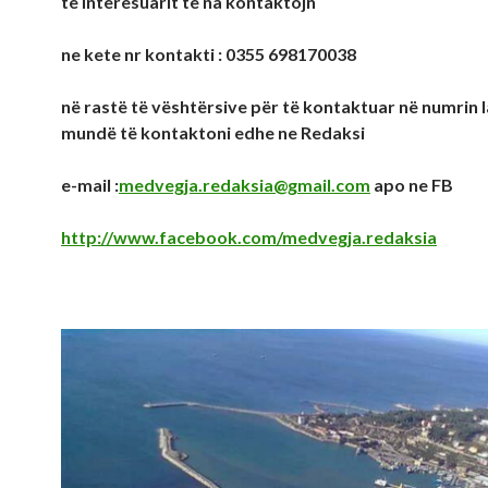
te interesuarit te na kontaktojn
ne kete nr kontakti : 0355 698170038
në rastë të vështërsive për të kontaktuar në numrin la
mundë të kontaktoni edhe ne Redaksi
e-mail :
medvegja.redaksia@gmail.com
apo ne FB
http://www.facebook.com/medvegja.redaksia