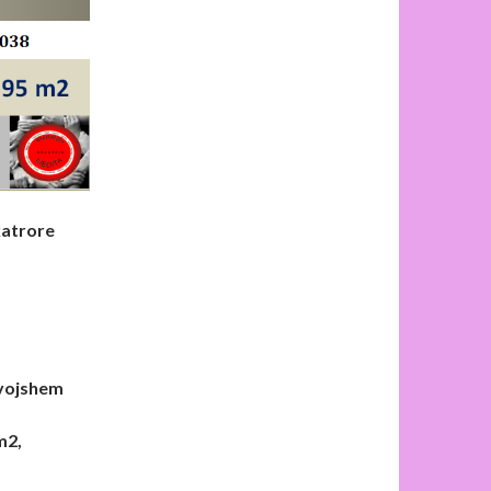
katrore
evojshem
m2,