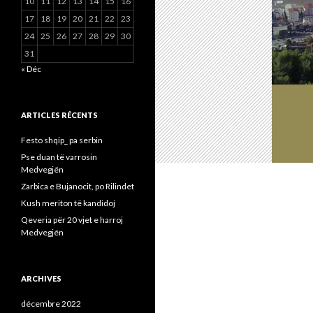
10
11
12
13
14
15
16
17
18
19
20
21
22
23
24
25
26
27
28
29
30
31
« Déc
ARTICLES RÉCENTS
Festo shqip_ pa serbin
Pse duan të varrosin
Medvegjën
Zarbica e Bujanocit, po Rilindet
Kush meriton të kandidoj
Qeveria për 20 vjet e harroj
Medvegjën
ARCHIVES
décembre 2022