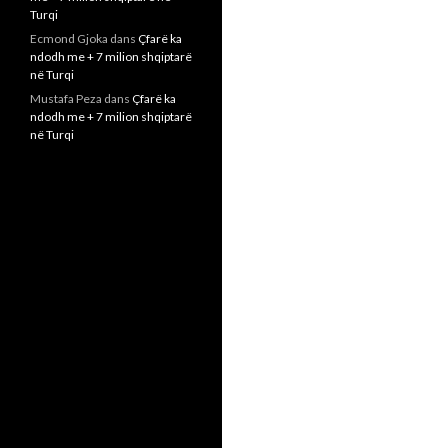
Turqi
Ecmond Gjoka
dans
Çfarë ka
ndodh me + 7 milion shqiptarë
në Turqi
Mustafa Peza
dans
Çfarë ka
ndodh me + 7 milion shqiptarë
në Turqi