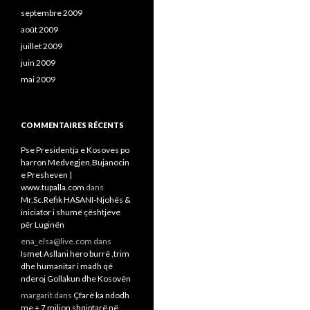
septembre 2009
août 2009
juillet 2009
juin 2009
mai 2009
COMMENTAIRES RÉCENTS
Pse Presidentja e Kosoves po
harron Medvegjen,Bujanocin
e Presheven |
www.tupalla.com
dans
Mr.Sc.Refik HASANI-Njohës &
iniciator i shumë çështjeve
për Luginën
ena_elsa@live.com
dans
Ismet Asllani hero burrë ,trim
dhe humanitar i madh që
nderoj Gollakun dhe Kosovën
margarit
dans
Çfarë ka ndodh
me + 7 milion shqiptarë në