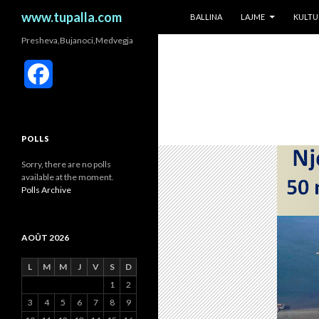
ALLER AU CONTENU
Recherche
www.tupalla.com
BALLINA
LAJME
KULTU
Presheva,Bujanoci,Medvegja
F
a
c
POLLS
e
Sorry, there are no polls
available at the moment.
b
Polls Archive
o
AOÛT 2026
o
L
M
M
J
V
S
D
k
1
2
3
4
5
6
7
8
9