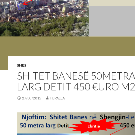
SHES
SHITET BANESË 50METR
LARG DETIT 450 €URO M
27/03/2015
TUPALLA