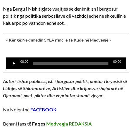
Nga Burgu i Nishit gjate vuajtjes se denimit ish i burgosur
politik nga politika serbosllave që vazhdoj edhe ne shkeullin e
kaluar,po po vazhdon edhe sot. .
« Këngë:Nexhmedin SYLA n'mollë të Kuqe në Medvegjë »
Lecteur
00:00
00:00
audio
Autori është publicist, ish i burgosur politik, anëtar i kryesisë së
Lidhjes së Shkrimtarëve, Artistëve dhe krijuesve shqiptarë në
Gjermani, poet, piktor dhe veprimtar shumë vjeçar .
Na Ndiqni në
FACEBOOK
Bëhuni fans të
Faqes
Medvegja REDAKSIA