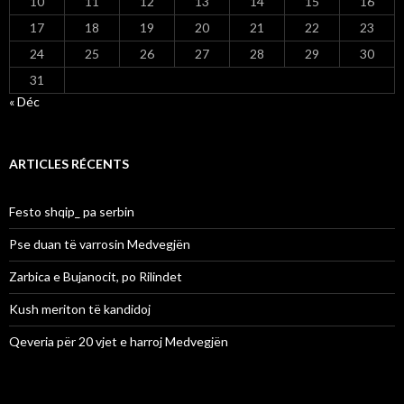
10
11
12
13
14
15
16
17
18
19
20
21
22
23
24
25
26
27
28
29
30
31
« Déc
ARTICLES RÉCENTS
Festo shqip_ pa serbin
Pse duan të varrosin Medvegjën
Zarbica e Bujanocit, po Rilindet
Kush meriton të kandidoj
Qeveria për 20 vjet e harroj Medvegjën