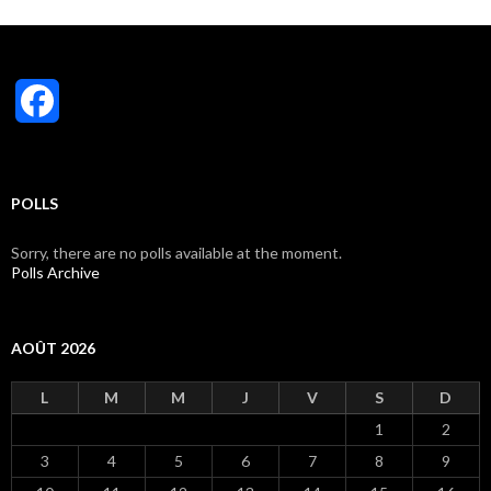
F
a
c
POLLS
e
Sorry, there are no polls available at the moment.
Polls Archive
b
o
AOÛT 2026
o
L
M
M
J
V
S
D
k
1
2
3
4
5
6
7
8
9