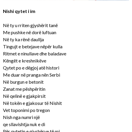
Nishi qytet i im
Në ty u rriten gjyshërit tanë
Me pushke në dorë luftuan
Në ty ka rënë daullja
Tingujt e betejave nëpër kulla
Ritmet e ninullave dhe baladave
Këngët e kreshnikëve
Qytet po e dëgjoj atë histori
Me duar në pranga nën Serbi
Në burgun e betonit
Zanat me pëshpëritin
Në qelinë e gjakpirsit
Në tokën e gjakosur të Nishit
Vet toponimi po tregon
Nish nga numri një
qe sllavishtja nuk e di
Për qytetin e gjyshërve të mi