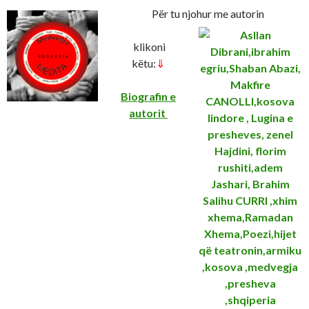
Për tu njohur me autorin
klikoni
këtu:
⇓
Biografin e
autorit