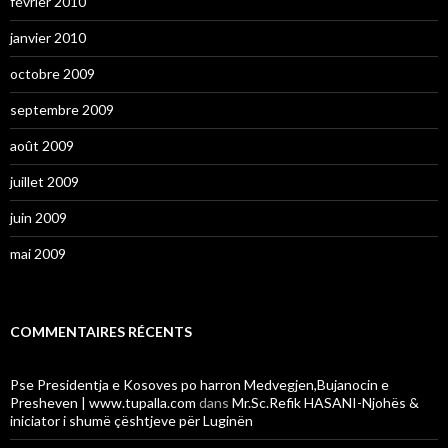
février 2010
janvier 2010
octobre 2009
septembre 2009
août 2009
juillet 2009
juin 2009
mai 2009
COMMENTAIRES RÉCENTS
Pse Presidentja e Kosoves po harron Medvegjen,Bujanocin e
Presheven | www.tupalla.com
dans
Mr.Sc.Refik HASANI-Njohës &
iniciator i shumë çështjeve për Luginën