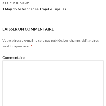
articles
ARTICLE SUIVANT
1 Maji do të fesohet në Trojet e Tupallës
LAISSER UN COMMENTAIRE
Votre adresse e-mail ne sera pas publiée.
Les champs obligatoires
sont indiqués avec
*
Commentaire