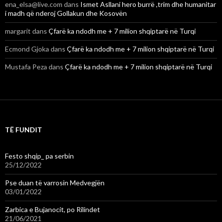
ena_elsa@live.com
dans
Ismet Asllani hero burrë ,trim dhe humanitar
i madh që nderoj Gollakun dhe Kosovën
margarit
dans
Çfarë ka ndodh me + 7 milion shqiptarë në Turqi
Ecmond Gjoka
dans
Çfarë ka ndodh me + 7 milion shqiptarë në Turqi
Mustafa Peza
dans
Çfarë ka ndodh me + 7 milion shqiptarë në Turqi
TË FUNDIT
Festo shqip_ pa serbin
25/12/2022
Pse duan të varrosin Medvegjën
03/01/2022
Zarbica e Bujanocit, po Rilindet
21/06/2021