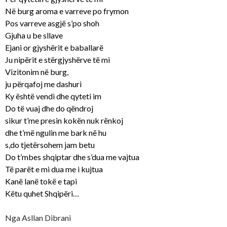
Në burg aroma e varreve po frymon
Pos varreve asgjë s’po shoh
Gjuha u be sllave
Ejani or gjyshërit e baballarë
Ju nipërit e stërgjyshërve të mi
Vizitonim në burg,
ju përqafoj me dashuri
Ky është vendi dhe qyteti im
Do të vuaj dhe do qëndroj
sikur t’me presin kokën nuk rënkoj
dhe t’më ngulin me bark në hu
s,do tjetërsohem jam betu
Do t’mbes shqiptar dhe s’dua me vajtua
Të parët e mi dua me i kujtua
Kanë lanë tokë e tapi
Këtu quhet Shqipëri…
Nga Asllan Dibrani