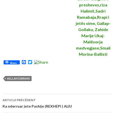
F
T
Share
a
w
c
i
e
t
b
t
ASLLAN DIBRANI
o
e
o
r
k
Navigation
ARTICLE PRÉCÉDENT
des
Ka nderruar jete Pashije (REXHEPI ) ALIU